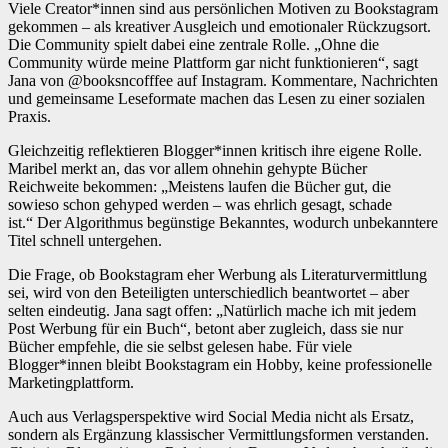
Viele Creator*innen sind aus persönlichen Motiven zu Bookstagram
gekommen – als kreativer Ausgleich und emotionaler Rückzugsort.
Die Community spielt dabei eine zentrale Rolle. „Ohne die
Community würde meine Plattform gar nicht funktionieren“, sagt
Jana von @booksncofffee auf Instagram. Kommentare, Nachrichten
und gemeinsame Leseformate machen das Lesen zu einer sozialen
Praxis.
Gleichzeitig reflektieren Blogger*innen kritisch ihre eigene Rolle.
Maribel merkt an, das vor allem ohnehin gehypte Bücher
Reichweite bekommen: „Meistens laufen die Bücher gut, die
sowieso schon gehyped werden – was ehrlich gesagt, schade
ist.“ Der Algorithmus begünstige Bekanntes, wodurch unbekanntere
Titel schnell untergehen.
Die Frage, ob Bookstagram eher Werbung als Literaturvermittlung
sei, wird von den Beteiligten unterschiedlich beantwortet – aber
selten eindeutig. Jana sagt offen: „Natürlich mache ich mit jedem
Post Werbung für ein Buch“, betont aber zugleich, dass sie nur
Bücher empfehle, die sie selbst gelesen habe. Für viele
Blogger*innen bleibt Bookstagram ein Hobby, keine professionelle
Marketingplattform.
Auch aus Verlagsperspektive wird Social Media nicht als Ersatz,
sondern als Ergänzung klassischer Vermittlungsformen verstanden.