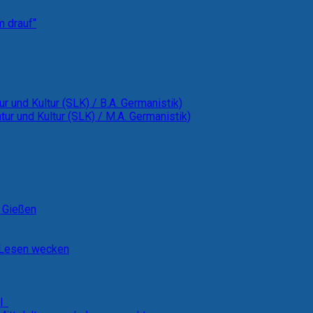
m drauf“
ur und Kultur (SLK) / B.A. Germanistik)
tur und Kultur (SLK) / M.A. Germanistik)
t Gießen
m Lesen wecken
al