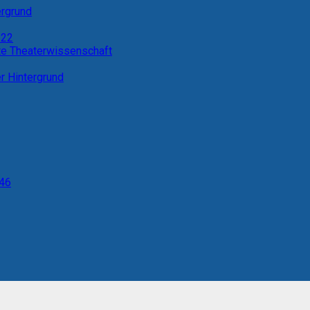
ergrund
 22
te Theaterwissenschaft
er Hintergrund
 46