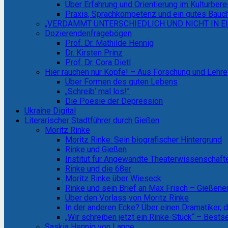
Über Erfahrung und Orientierung im Kulturbere
Praxis, Sprachkompetenz und ein gutes Bauc
„VERDAMMT UNTERSCHIEDLICH UND NICHT IN EI
Dozierendenfragebögen
Prof. Dr. Mathilde Hennig
Dr. Kirsten Prinz
Prof. Dr. Cora Dietl
Hier rauchen nur Köpfe! – Aus Forschung und Lehre
Über Formen des guten Lebens
„Schreib‘ mal los!”
Die Poesie der Depression
Ukraine Digital
Literarischer Stadtführer durch Gießen
Moritz Rinke
Moritz Rinke: Sein biografischer Hintergrund
Rinke und Gießen
Institut für Angewandte Theaterwissenschaf
Rinke und die 68er
Moritz Rinke über Wieseck
Rinke und sein Brief an Max Frisch – Gieße
Über den Vorlass von Moritz Rinke
In der anderen Ecke? Über einen Dramatiker, 
„Wir schreiben jetzt ein Rinke-Stück“ – Bests
Saskia Hennig von Lange