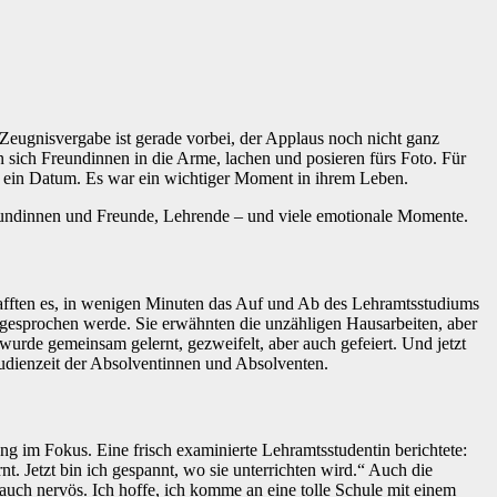
en sich Freundinnen in die Arme, lachen und posieren fürs Foto. Für
s ein Datum. Es war ein wichtiger Moment in ihrem Leben.
Freundinnen und Freunde, Lehrende – und viele emotionale Momente.
afften es, in wenigen Minuten das Auf und Ab des Lehramtsstudiums
usgesprochen werde. Sie erwähnten die unzähligen Hausarbeiten, aber
wurde gemeinsam gelernt, gezweifelt, aber auch gefeiert. Und jetzt
udienzeit der Absolventinnen und Absolventen.
g im Fokus. Eine frisch examinierte Lehramtsstudentin berichtete:
nt. Jetzt bin ich gespannt, wo sie unterrichten wird.“ Auch die
auch nervös. Ich hoffe, ich komme an eine tolle Schule mit einem