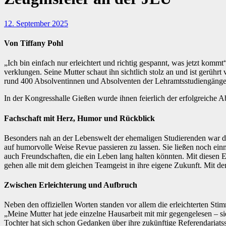
12. September 2025
Von Tiffany Pohl
„Ich bin einfach nur erleichtert und richtig gespannt, was jetzt kommt“, sagt ein Absolvent mit dem Abschluss in Politik und Geschichte. Die Zeugnisvergabe ist gerade vorbei, der Applaus noch nicht ganz
verklungen. Seine Mutter schaut ihn sichtlich stolz an und ist gerühr
rund 400 Absolventinnen und Absolventen der Lehramtsstudiengänge a
In der Kongresshalle Gießen wurde ihnen feierlich der erfolgreiche 
Fachschaft mit Herz, Humor und Rückblick
Besonders nah an der Lebenswelt der ehemaligen Studierenden war d
auf humorvolle Weise Revue passieren zu lassen. Sie ließen noch einm
auch Freundschaften, die ein Leben lang halten könnten. Mit diesen E
gehen alle mit dem gleichen Teamgeist in ihre eigene Zukunft. Mit 
Zwischen Erleichterung und Aufbruch
Neben den offiziellen Worten standen vor allem die erleichterten St
„Meine Mutter hat jede einzelne Hausarbeit mit mir gegengelesen – sie 
Tochter hat sich schon Gedanken über ihre zukünftige Referendariatss