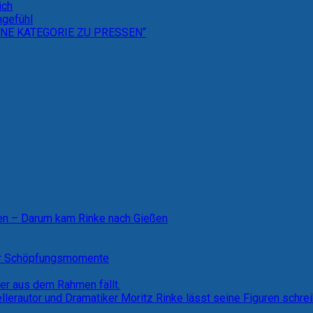
ich
hgefühl
NE KATEGORIE ZU PRESSEN“
ten – Darum kam Rinke nach Gießen
ner Schöpfungsmomente
der aus dem Rahmen fällt.
ellerautor und Dramatiker Moritz Rinke lässt seine Figuren schre