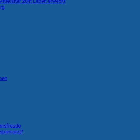
 Mittelalter zum Leben erweckt
erg
eben
bensfreude
ntspannung?