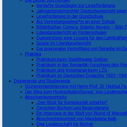
Die Lehrer von morgen
Vertiefte Grundlagen zur Leseförderung
Jahrgangsgemischter Deutschunterricht einer
Leseförderung in der Grundschule
Als Vertretungslehrer*in an einer Schule
Bilderbücher, Comics, Graphic Novels – Bild-
Literaturunterricht an Förderschulen
Quereinstieg: eine Lösung für den Lehrkräft
Spiele im Literaturunterricht
Die praxisnahe Vermittlung von Sprache im Da
Praktika
Praktikum beim Stadttheater Gießen
Praktikum in der Romantik-Forschung des Fre
Praktikum und Volontariat beim LZG
Praktikum im Deutschen Exilarchiv 1933–1945
Dozierende und Studierende
Dozierendeninterview mit Herrn Prof. Dr. Helmut Fe
Der Weg zum Hochschulprofessor: Von Leidenschaft
Absolventenportraits
„Den Blick für Komplexität schärfen“
Zwischen Büchern und Begeisterung
Ein Interview in der Welt von World of Warcraf
Absolventenportrait von Magdalena Kalb
Eine Leidenschaft für Bücher