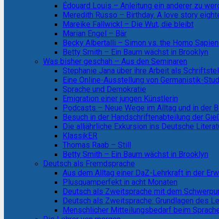
Édouard Louis – Anleitung ein anderer zu we
Meredith Russo – Birthday. A love story eight
Mareike Fallwickl – Die Wut, die bleibt
Marian Engel – Bär
Becky Albertalli – Simon vs. the Homo Sapie
Betty Smith – Ein Baum wächst in Brooklyn
Was bisher geschah – Aus den Seminaren
Stephanie Jana über ihre Arbeit als Schriftstel
Eine Online-Ausstellung von Germanistik-Stud
Sprache und Demokratie
Emigration einer jungen Künstlerin
Podcasts – Neue Wege im Alltag und in der B
Besuch in der Handschriftenabteilung der Gi
Die alljährliche Exkursion ins Deutsche Litera
KlassikER
Thomas Raab – Still
Betty Smith – Ein Baum wächst in Brooklyn
Deutsch als Fremdsprache
Aus dem Alltag einer DaZ-Lehrkraft in der E
Plusquamperfekt in acht Monaten
Deutsch als Zweitsprache mit dem Schwerpun
Deutsch als Zweitsprache: Grundlagen des L
Menschlicher Mitteilungsbedarf beim Sprach