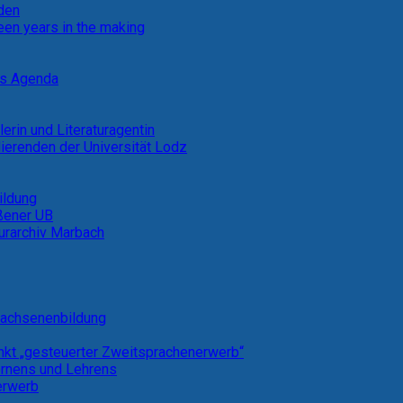
rden
een years in the making
ns Agenda
lerin und Literaturagentin
ierenden der Universität Lodz
ildung
eßener UB
turarchiv Marbach
rwachsenenbildung
kt „gesteuerter Zweitsprachenerwerb“
ernens und Lehrens
erwerb