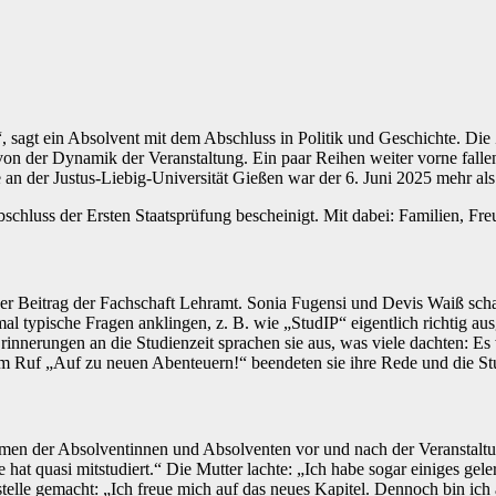
t von der Dynamik der Veranstaltung. Ein paar Reihen weiter vorne fall
n der Justus-Liebig-Universität Gießen war der 6. Juni 2025 mehr al
Abschluss der Ersten Staatsprüfung bescheinigt. Mit dabei: Familien, 
er Beitrag der Fachschaft Lehramt. Sonia Fugensi und Devis Waiß sch
al typische Fragen anklingen, z. B. wie „StudIP“ eigentlich richtig a
rinnerungen an die Studienzeit sprachen sie aus, was viele dachten: Es 
dem Ruf „Auf zu neuen Abenteuern!“ beendeten sie ihre Rede und die St
immen der Absolventinnen und Absolventen vor und nach der Veranstaltun
hat quasi mitstudiert.“ Die Mutter lachte: „Ich habe sogar einiges geler
telle gemacht: „Ich freue mich auf das neues Kapitel. Dennoch bin ich 