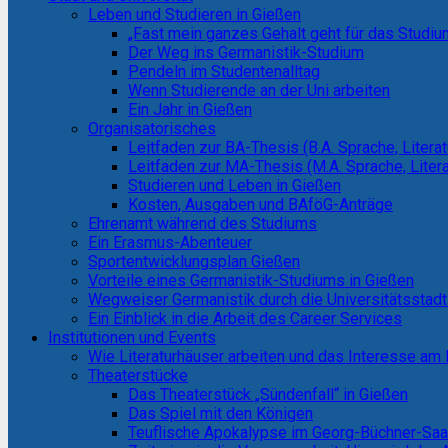
Leben und Studieren in Gießen
„Fast mein ganzes Gehalt geht für das Studiu
Der Weg ins Germanistik-Studium
Pendeln im Studentenalltag
Wenn Studierende an der Uni arbeiten
Ein Jahr in Gießen
Organisatorisches
Leitfaden zur BA-Thesis (B.A. Sprache, Literat
Leitfaden zur MA-Thesis (M.A. Sprache, Litera
Studieren und Leben in Gießen
Kosten, Ausgaben und BAföG-Anträge
Ehrenamt während des Studiums
Ein Erasmus-Abenteuer
Sportentwicklungsplan Gießen
Vorteile eines Germanistik-Studiums in Gießen
Wegweiser Germanistik durch die Universitätsstad
Ein Einblick in die Arbeit des Career Services
Institutionen und Events
Wie Literaturhäuser arbeiten und das Interesse a
Theaterstücke
Das Theaterstück „Sündenfall“ in Gießen
Das Spiel mit den Königen
Teuflische Apokalypse im Georg-Büchner-Sa