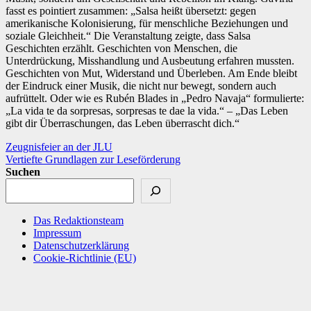
fasst es pointiert zusammen: „Salsa heißt übersetzt: gegen
amerikanische Kolonisierung, für menschliche Beziehungen und
soziale Gleichheit.“ Die Veranstaltung zeigte, dass Salsa
Geschichten erzählt. Geschichten von Menschen, die
Unterdrückung, Misshandlung und Ausbeutung erfahren mussten.
Geschichten von Mut, Widerstand und Überleben. Am Ende bleibt
der Eindruck einer Musik, die nicht nur bewegt, sondern auch
aufrüttelt. Oder wie es Rubén Blades in „Pedro Navaja“ formulierte:
„La vida te da sorpresas, sorpresas te dae la vida.“ – „Das Leben
gibt dir Überraschungen, das Leben überrascht dich.“
Beitragsnavigation
Zeugnisfeier an der JLU
Vertiefte Grundlagen zur Leseförderung
Suchen
Das Redaktionsteam
Impressum
Datenschutzerklärung
Cookie-Richtlinie (EU)