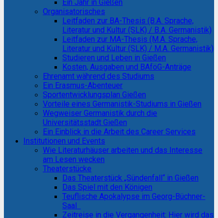
Ein Jahr in Gießen
Organisatorisches
Leitfaden zur BA-Thesis (B.A. Sprache,
Literatur und Kultur (SLK) / B.A. Germanistik)
Leitfaden zur MA-Thesis (M.A. Sprache,
Literatur und Kultur (SLK) / M.A. Germanistik)
Studieren und Leben in Gießen
Kosten, Ausgaben und BAföG-Anträge
Ehrenamt während des Studiums
Ein Erasmus-Abenteuer
Sportentwicklungsplan Gießen
Vorteile eines Germanistik-Studiums in Gießen
Wegweiser Germanistik durch die
Universitätsstadt Gießen
Ein Einblick in die Arbeit des Career Services
Institutionen und Events
Wie Literaturhäuser arbeiten und das Interesse
am Lesen wecken
Theaterstücke
Das Theaterstück „Sündenfall“ in Gießen
Das Spiel mit den Königen
Teuflische Apokalypse im Georg-Büchner-
Saal
Zeitreise in die Vergangenheit: Hier wird das