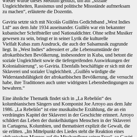
wieder wurde dieses Medium genutzt, um auf „soziale
Ungleichheiten, Rassismus und politische Missstände aufmerksam
zu machen“, erläuterte die Dozentin.
Gaviria setzte sich mit Nicolás Guilléns Gedichtband „West Indies
Ltd“ aus dem Jahr 1934 auseinander. Guillén war ein bekannter
kubanischer Schriftsteller und Nationaldichter. Ohne selbst Musiker
gewesen zu sein, bringt er in seiner Lyrik die kulturelle
Vielfalt Kubas zum Ausdruck, die auch der Salsamusik zugrunde
liegt. In „West Indies“ adressiert er „die Lebensumstände der
afrokaribischen Bevölkerung, insbesondere in Kuba, und betont die
soziale Ungleichheit sowie die tiefergreifenden Auswirkungen der
Kolonialisierung“, so Gaviria. Ebenfalls beschäftigte er sich mit der
Sklaverei und sozialer Ungleichheit. „Guillén würdigte die
Widerstandsfähigkeit der afrokaribischen Bevölkerung, die versucht
habe, ihre Traditionen auch unter widrigsten Lebensbedingungen zu
bewahren.“
Eine ähnliche Thematik findet sich in „La Rebelión“ des
kolumbianischen Sängers und Komponist Joe Arroyo aus dem Jahr
1986. „La Rebelión“ ist eine musikalische Erzählung, die an ein
verdrängtes Kapitel der Sklaverei in der Geschichte erinnert. Arroyo
schildert das Leben der dunkelhäutigen Menschen in der Sklaverei
in Cartagena, Kolumbien, und thematisiert explizit die Gewalt, die
sie erlitten. „Im Mittelpunkt des Liedes steht die Reaktion eines
afrikanischen Mannes auf die Misshandlung seiner Frau“, so Gaviri.