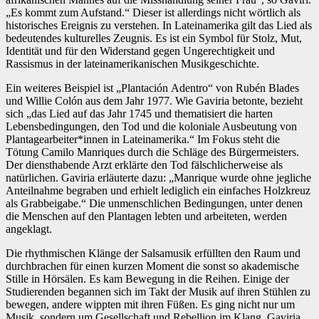
„Es kommt zum Aufstand.“ Dieser ist allerdings nicht wörtlich als
historisches Ereignis zu verstehen. In Lateinamerika gilt das Lied als
bedeutendes kulturelles Zeugnis. Es ist ein Symbol für Stolz, Mut,
Identität und für den Widerstand gegen Ungerechtigkeit und
Rassismus in der lateinamerikanischen Musikgeschichte.
Ein weiteres Beispiel ist „Plantación Adentro“ von Rubén Blades
und Willie Colón aus dem Jahr 1977. Wie Gaviria betonte, bezieht
sich „das Lied auf das Jahr 1745 und thematisiert die harten
Lebensbedingungen, den Tod und die koloniale Ausbeutung von
Plantagearbeiter*innen in Lateinamerika.“ Im Fokus steht die
Tötung Camilo Manriques durch die Schläge des Bürgermeisters.
Der diensthabende Arzt erklärte den Tod fälschlicherweise als
natürlichen. Gaviria erläuterte dazu: „Manrique wurde ohne jegliche
Anteilnahme begraben und erhielt lediglich ein einfaches Holzkreuz
als Grabbeigabe.“ Die unmenschlichen Bedingungen, unter denen
die Menschen auf den Plantagen lebten und arbeiteten, werden
angeklagt.
Die rhythmischen Klänge der Salsamusik erfüllten den Raum und
durchbrachen für einen kurzen Moment die sonst so akademische
Stille in Hörsälen. Es kam Bewegung in die Reihen. Einige der
Studierenden begannen sich im Takt der Musik auf ihren Stühlen zu
bewegen, andere wippten mit ihren Füßen. Es ging nicht nur um
Musik, sondern um Gesellschaft und Rebellion im Klang. Gaviria