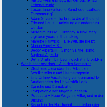
Mit Schwein und Gott auf der Suche nach
Lebensfreude
Lesen: Eine verlorene Kunst oder zeitlose
Entspannung?
Adam Silvera – The first to die at the end
Édouard Louis – Anleitung ein anderer zu
werden
Meredith Russo – Birthday. A love story
eighteen years in the making
Mareike Fallwickl – Die Wut, die bleibt
Marian Engel – Bär
Becky Albertalli – Simon vs. the Homo
Sapiens Agenda
Betty Smith – Ein Baum wächst in Brooklyn
Was bisher geschah – Aus den Seminaren
Stephanie Jana über ihre Arbeit als
Schriftstellerin und Literaturagentin
Eine Online-Ausstellung von Germanistik-
Studierenden der Universität Lodz
Sprache und Demokratie
Emigration einer jungen Künstlerin
Podcasts – Neue Wege im Alltag und in der
Bildung
Besuch in der Handschriftenabteilung der