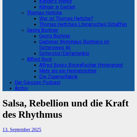
Klingers Werke
Klinger in Gießen
Thomas Hettche
Wer ist Thomas Hettche?
Thomas Hettches Literarisches Schaffen
Georg Büchner
Georg Büchner
Gießener Wohnhaus Büchners im
Seltersweg 46
Selterstor/Elefantenklo
Alfred Bock
Alfred Bocks Biografischer Hintergrund
Mehr als ein Heimatdichter
Die Zigarrenfabrik
Der Giessen Podcast
Archiv
Salsa, Rebellion und die Kraft
des Rhythmus
13. September 2025