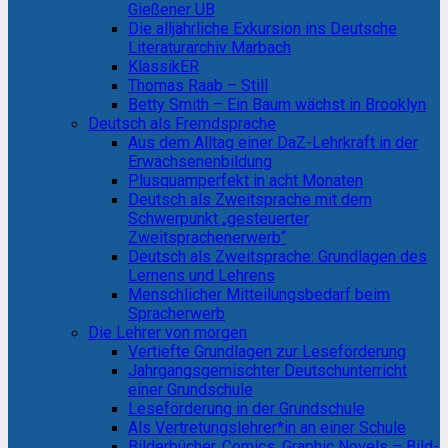
Gießener UB
Die alljährliche Exkursion ins Deutsche
Literaturarchiv Marbach
KlassikER
Thomas Raab – Still
Betty Smith – Ein Baum wächst in Brooklyn
Deutsch als Fremdsprache
Aus dem Alltag einer DaZ-Lehrkraft in der
Erwachsenenbildung
Plusquamperfekt in acht Monaten
Deutsch als Zweitsprache mit dem
Schwerpunkt „gesteuerter
Zweitsprachenerwerb“
Deutsch als Zweitsprache: Grundlagen des
Lernens und Lehrens
Menschlicher Mitteilungsbedarf beim
Spracherwerb
Die Lehrer von morgen
Vertiefte Grundlagen zur Leseförderung
Jahrgangsgemischter Deutschunterricht
einer Grundschule
Leseförderung in der Grundschule
Als Vertretungslehrer*in an einer Schule
Bilderbücher, Comics, Graphic Novels – Bild-