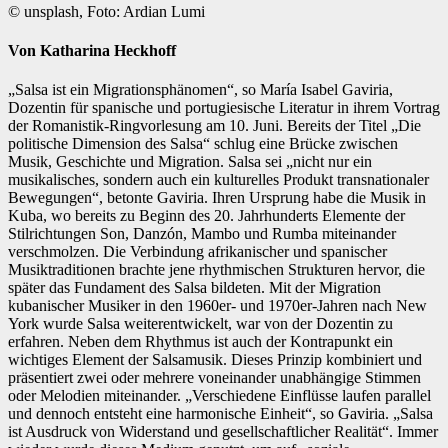
© unsplash, Foto: Ardian Lumi
Von Katharina Heckhoff
„Salsa ist ein Migrationsphänomen“, so María Isabel Gaviria,
Dozentin für spanische und portugiesische Literatur in ihrem Vortrag
der Romanistik-Ringvorlesung am 10. Juni. Bereits der Titel „Die
politische Dimension des Salsa“ schlug eine Brücke zwischen
Musik, Geschichte und Migration. Salsa sei „nicht nur ein
musikalisches, sondern auch ein kulturelles Produkt transnationaler
Bewegungen“, betonte Gaviria. Ihren Ursprung habe die Musik in
Kuba, wo bereits zu Beginn des 20. Jahrhunderts Elemente der
Stilrichtungen Son, Danzón, Mambo und Rumba miteinander
verschmolzen. Die Verbindung afrikanischer und spanischer
Musiktraditionen brachte jene rhythmischen Strukturen hervor, die
später das Fundament des Salsa bildeten. Mit der Migration
kubanischer Musiker in den 1960er- und 1970er-Jahren nach New
York wurde Salsa weiterentwickelt, war von der Dozentin zu
erfahren. Neben dem Rhythmus ist auch der Kontrapunkt ein
wichtiges Element der Salsamusik. Dieses Prinzip kombiniert und
präsentiert zwei oder mehrere voneinander unabhängige Stimmen
oder Melodien miteinander. „Verschiedene Einflüsse laufen parallel
und dennoch entsteht eine harmonische Einheit“, so Gaviria. „Salsa
ist Ausdruck von Widerstand und gesellschaftlicher Realität“. Immer