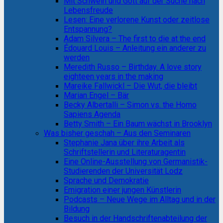
Mit Schwein und Gott auf der Suche nach
Lebensfreude
Lesen: Eine verlorene Kunst oder zeitlose
Entspannung?
Adam Silvera – The first to die at the end
Édouard Louis – Anleitung ein anderer zu
werden
Meredith Russo – Birthday. A love story
eighteen years in the making
Mareike Fallwickl – Die Wut, die bleibt
Marian Engel – Bär
Becky Albertalli – Simon vs. the Homo
Sapiens Agenda
Betty Smith – Ein Baum wächst in Brooklyn
Was bisher geschah – Aus den Seminaren
Stephanie Jana über ihre Arbeit als
Schriftstellerin und Literaturagentin
Eine Online-Ausstellung von Germanistik-
Studierenden der Universität Lodz
Sprache und Demokratie
Emigration einer jungen Künstlerin
Podcasts – Neue Wege im Alltag und in der
Bildung
Besuch in der Handschriftenabteilung der