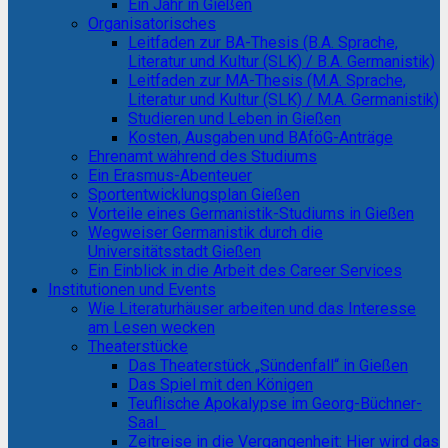
Ein Jahr in Gießen
Organisatorisches
Leitfaden zur BA-Thesis (B.A. Sprache,
Literatur und Kultur (SLK) / B.A. Germanistik)
Leitfaden zur MA-Thesis (M.A. Sprache,
Literatur und Kultur (SLK) / M.A. Germanistik)
Studieren und Leben in Gießen
Kosten, Ausgaben und BAföG-Anträge
Ehrenamt während des Studiums
Ein Erasmus-Abenteuer
Sportentwicklungsplan Gießen
Vorteile eines Germanistik-Studiums in Gießen
Wegweiser Germanistik durch die
Universitätsstadt Gießen
Ein Einblick in die Arbeit des Career Services
Institutionen und Events
Wie Literaturhäuser arbeiten und das Interesse
am Lesen wecken
Theaterstücke
Das Theaterstück „Sündenfall“ in Gießen
Das Spiel mit den Königen
Teuflische Apokalypse im Georg-Büchner-
Saal
Zeitreise in die Vergangenheit: Hier wird das