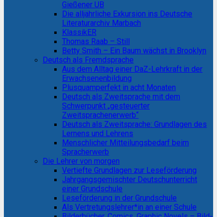
Gießener UB
Die alljährliche Exkursion ins Deutsche
Literaturarchiv Marbach
KlassikER
Thomas Raab – Still
Betty Smith – Ein Baum wächst in Brooklyn
Deutsch als Fremdsprache
Aus dem Alltag einer DaZ-Lehrkraft in der
Erwachsenenbildung
Plusquamperfekt in acht Monaten
Deutsch als Zweitsprache mit dem
Schwerpunkt „gesteuerter
Zweitsprachenerwerb“
Deutsch als Zweitsprache: Grundlagen des
Lernens und Lehrens
Menschlicher Mitteilungsbedarf beim
Spracherwerb
Die Lehrer von morgen
Vertiefte Grundlagen zur Leseförderung
Jahrgangsgemischter Deutschunterricht
einer Grundschule
Leseförderung in der Grundschule
Als Vertretungslehrer*in an einer Schule
Bilderbücher, Comics, Graphic Novels – Bild-