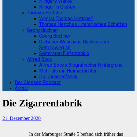
Klingers Werke
Klinger in Gießen
Thomas Hettche
Wer ist Thomas Hettche?
Thomas Hettches Literarisches Schaffen
Georg Büchner
Georg Büchner
Gießener Wohnhaus Büchners im
Seltersweg 46
Selterstor/Elefantenklo
Alfred Bock
Alfred Bocks Biografischer Hintergrund
Mehr als ein Heimatdichter
Die Zigarrenfabrik
Der Giessen Podcast
Archiv
Die Zigarrenfabrik
21. Dezember 2020
In der Marburger Straße 5 befand sich früher das