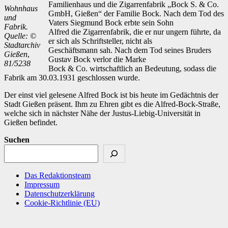
Familienhaus und die Zigarrenfabrik „Bock S. & Co.
Wohnhaus
GmbH, Gießen“ der Familie Bock. Nach dem Tod des
und
Vaters Siegmund Bock erbte sein Sohn
Fabrik.
Alfred die Zigarrenfabrik, die er nur ungern führte, da
Quelle: ©
er sich als Schriftsteller, nicht als
Stadtarchiv
Geschäftsmann sah. Nach dem Tod seines Bruders
Gießen
,
Gustav Bock verlor die Marke
81/5238
Bock & Co. wirtschaftlich an Bedeutung, sodass die
Fabrik am 30.03.1931 geschlossen wurde.
Der einst viel gelesene Alfred Bock ist bis heute im Gedächtnis der
Stadt Gießen präsent. Ihm zu Ehren gibt es die Alfred-Bock-Straße,
welche sich in nächster Nähe der Justus-Liebig-Universität in
Gießen befindet.
Suchen
Das Redaktionsteam
Impressum
Datenschutzerklärung
Cookie-Richtlinie (EU)