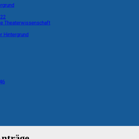
ergrund
 22
te Theaterwissenschaft
er Hintergrund
 46
nträge