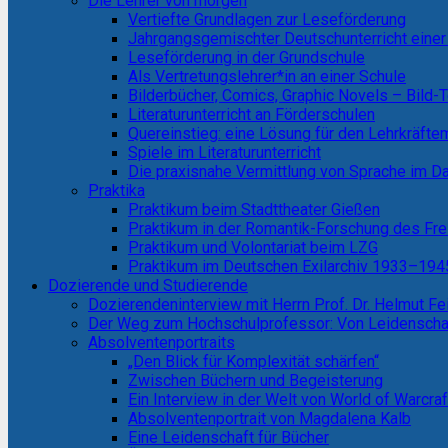
Die Lehrer von morgen
Vertiefte Grundlagen zur Leseförderung
Jahrgangsgemischter Deutschunterricht einer
Leseförderung in der Grundschule
Als Vertretungslehrer*in an einer Schule
Bilderbücher, Comics, Graphic Novels – Bild-
Literaturunterricht an Förderschulen
Quereinstieg: eine Lösung für den Lehrkräft
Spiele im Literaturunterricht
Die praxisnahe Vermittlung von Sprache im Da
Praktika
Praktikum beim Stadttheater Gießen
Praktikum in der Romantik-Forschung des Fre
Praktikum und Volontariat beim LZG
Praktikum im Deutschen Exilarchiv 1933–1945
Dozierende und Studierende
Dozierendeninterview mit Herrn Prof. Dr. Helmut Fe
Der Weg zum Hochschulprofessor: Von Leidenschaft
Absolventenportraits
„Den Blick für Komplexität schärfen“
Zwischen Büchern und Begeisterung
Ein Interview in der Welt von World of Warcraf
Absolventenportrait von Magdalena Kalb
Eine Leidenschaft für Bücher