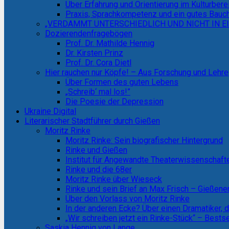
Über Erfahrung und Orientierung im Kulturbere
Praxis, Sprachkompetenz und ein gutes Bauc
„VERDAMMT UNTERSCHIEDLICH UND NICHT IN EI
Dozierendenfragebögen
Prof. Dr. Mathilde Hennig
Dr. Kirsten Prinz
Prof. Dr. Cora Dietl
Hier rauchen nur Köpfe! – Aus Forschung und Lehre
Über Formen des guten Lebens
„Schreib‘ mal los!”
Die Poesie der Depression
Ukraine Digital
Literarischer Stadtführer durch Gießen
Moritz Rinke
Moritz Rinke: Sein biografischer Hintergrund
Rinke und Gießen
Institut für Angewandte Theaterwissenschaf
Rinke und die 68er
Moritz Rinke über Wieseck
Rinke und sein Brief an Max Frisch – Gieße
Über den Vorlass von Moritz Rinke
In der anderen Ecke? Über einen Dramatiker, 
„Wir schreiben jetzt ein Rinke-Stück“ – Bests
Saskia Hennig von Lange