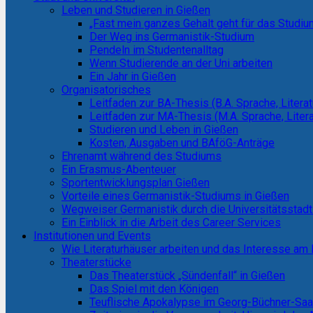
Leben und Studieren in Gießen
„Fast mein ganzes Gehalt geht für das Studiu
Der Weg ins Germanistik-Studium
Pendeln im Studentenalltag
Wenn Studierende an der Uni arbeiten
Ein Jahr in Gießen
Organisatorisches
Leitfaden zur BA-Thesis (B.A. Sprache, Literat
Leitfaden zur MA-Thesis (M.A. Sprache, Litera
Studieren und Leben in Gießen
Kosten, Ausgaben und BAföG-Anträge
Ehrenamt während des Studiums
Ein Erasmus-Abenteuer
Sportentwicklungsplan Gießen
Vorteile eines Germanistik-Studiums in Gießen
Wegweiser Germanistik durch die Universitätsstad
Ein Einblick in die Arbeit des Career Services
Institutionen und Events
Wie Literaturhäuser arbeiten und das Interesse a
Theaterstücke
Das Theaterstück „Sündenfall“ in Gießen
Das Spiel mit den Königen
Teuflische Apokalypse im Georg-Büchner-Sa