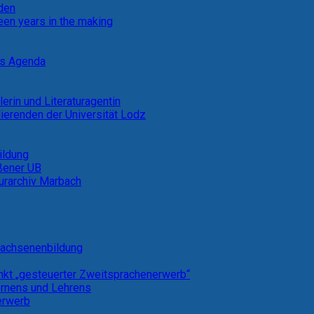
rden
een years in the making
ns Agenda
lerin und Literaturagentin
ierenden der Universität Lodz
ildung
eßener UB
turarchiv Marbach
rwachsenenbildung
kt „gesteuerter Zweitsprachenerwerb“
ernens und Lehrens
erwerb