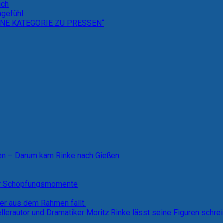
ich
hgefühl
NE KATEGORIE ZU PRESSEN“
ten – Darum kam Rinke nach Gießen
ner Schöpfungsmomente
der aus dem Rahmen fällt.
ellerautor und Dramatiker Moritz Rinke lässt seine Figuren schre