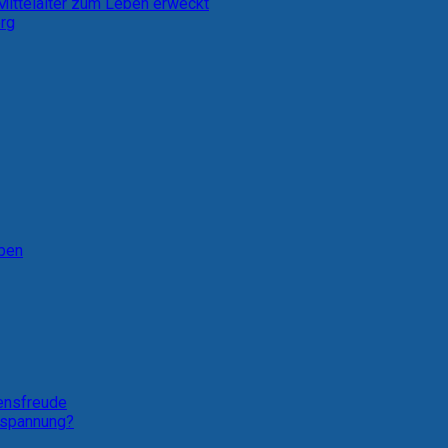
 Mittelalter zum Leben erweckt
erg
eben
bensfreude
ntspannung?