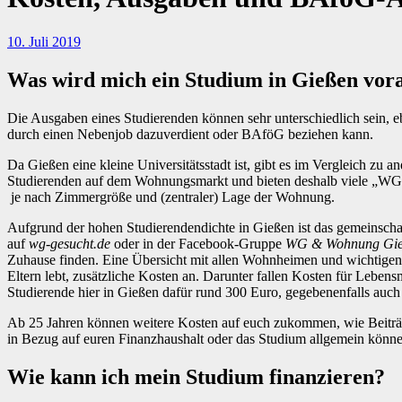
10. Juli 2019
Was wird mich ein Studium in Gießen vora
Die Ausgaben eines Studierenden können sehr unterschiedlich sein, ebenso die Finanzierung des Studiums. Sie hängt davon ab, ob es finanzielle Unterstützung seitens der Eltern/ Familie gibt, man sich etwas
durch einen Nebenjob dazuverdient oder BAföG beziehen kann.
Da Gießen eine kleine Universitätsstadt ist, gibt es im Vergleich zu 
Studierenden auf dem Wohnungsmarkt und bieten deshalb viele „WG
je nach Zimmergröße und (zentraler) Lage der Wohnung.
Aufgrund der hohen Studierendendichte in Gießen ist das gemeinscha
auf
wg-gesucht.de
oder in der Facebook-Gruppe
WG & Wohnung Gie
Zuhause finden. Eine Übersicht mit allen Wohnheimen und wichtigen 
Eltern lebt, zusätzliche Kosten an. Darunter fallen Kosten für Lebe
Studierende hier in Gießen dafür rund 300 Euro, gegebenenfalls auc
Ab 25 Jahren können weitere Kosten auf euch zukommen, wie Beiträge
in Bezug auf euren Finanzhaushalt oder das Studium allgemein könne
Wie kann ich mein Studium finanzieren?