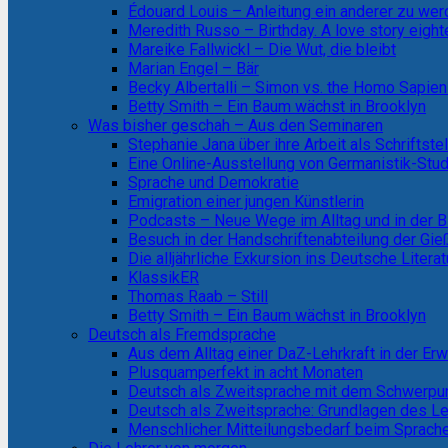
Édouard Louis – Anleitung ein anderer zu we
Meredith Russo – Birthday. A love story eight
Mareike Fallwickl – Die Wut, die bleibt
Marian Engel – Bär
Becky Albertalli – Simon vs. the Homo Sapie
Betty Smith – Ein Baum wächst in Brooklyn
Was bisher geschah – Aus den Seminaren
Stephanie Jana über ihre Arbeit als Schriftstel
Eine Online-Ausstellung von Germanistik-Stud
Sprache und Demokratie
Emigration einer jungen Künstlerin
Podcasts – Neue Wege im Alltag und in der B
Besuch in der Handschriftenabteilung der Gi
Die alljährliche Exkursion ins Deutsche Litera
KlassikER
Thomas Raab – Still
Betty Smith – Ein Baum wächst in Brooklyn
Deutsch als Fremdsprache
Aus dem Alltag einer DaZ-Lehrkraft in der E
Plusquamperfekt in acht Monaten
Deutsch als Zweitsprache mit dem Schwerpun
Deutsch als Zweitsprache: Grundlagen des L
Menschlicher Mitteilungsbedarf beim Sprach