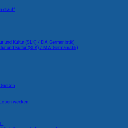
m drauf“
ur und Kultur (SLK) / B.A. Germanistik)
tur und Kultur (SLK) / M.A. Germanistik)
t Gießen
m Lesen wecken
al