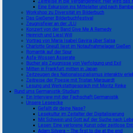
Zeitreise in die Vergangenheit: Hier wird das
Eine Exkursion ins Mittelalter und nach Bamb
Workshop zu Diversität im Bilderbuch
Das Gießener Bilderbuchfestival
Zeugnisfeier an der JLU
Konzert von der Band Give Me A Remedy
Heinrich und Liesl Will
Vortrag von María Isabel Gaviria über Salsa
Charlotte Gneuß liest im Notaufnahmelager Gießen
Romantik auf der Spur
Asfa-Wossen Asserate
Bücher als Zeugnisse von Verfolgung und Exil
Mitten in Frankfurt, mitten in Japan
Zeitzeugen des Nationalsozialismus interaktiv erl
Zeitreise der Poesie mit Tristan Marquardt
Lesung und Werkstattgespräch mit Moritz Rinke
Rund ums Germanistik-Studium
Ein Interview mit der Fachschaft Germanistik
Unsere Leseecke
Gefällt dir deine Nase?
Lesekultur im Zeitalter der Digitalisierung
Mit Schwein und Gott auf der Suche nach Le
Lesen: Eine verlorene Kunst oder zeitlose E
Adam Silvera – The first to die at the end