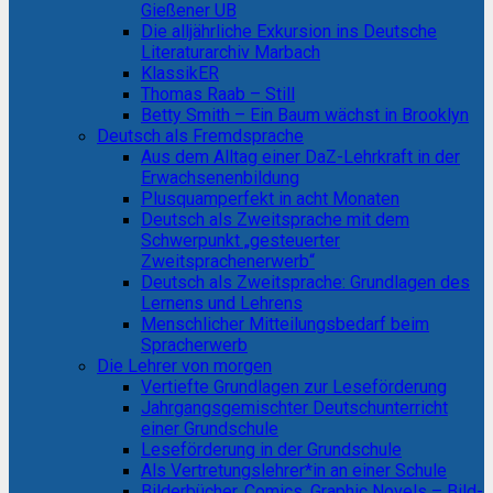
Gießener UB
Die alljährliche Exkursion ins Deutsche
Literaturarchiv Marbach
KlassikER
Thomas Raab – Still
Betty Smith – Ein Baum wächst in Brooklyn
Deutsch als Fremdsprache
Aus dem Alltag einer DaZ-Lehrkraft in der
Erwachsenenbildung
Plusquamperfekt in acht Monaten
Deutsch als Zweitsprache mit dem
Schwerpunkt „gesteuerter
Zweitsprachenerwerb“
Deutsch als Zweitsprache: Grundlagen des
Lernens und Lehrens
Menschlicher Mitteilungsbedarf beim
Spracherwerb
Die Lehrer von morgen
Vertiefte Grundlagen zur Leseförderung
Jahrgangsgemischter Deutschunterricht
einer Grundschule
Leseförderung in der Grundschule
Als Vertretungslehrer*in an einer Schule
Bilderbücher, Comics, Graphic Novels – Bild-