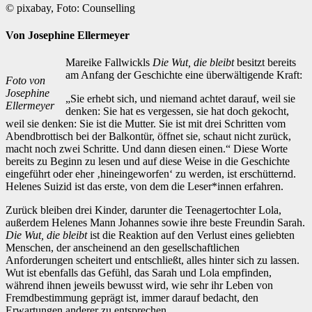
© pixabay, Foto: Counselling
Von Josephine Ellermeyer
Mareike Fallwickls
Die Wut, die bleibt
besitzt bereits
am Anfang der Geschichte eine überwältigende Kraft:
Foto von
Josephine
„Sie erhebt sich, und niemand achtet darauf, weil sie
Ellermeyer
denken: Sie hat es vergessen, sie hat doch gekocht,
weil sie denken: Sie ist die Mutter. Sie ist mit drei Schritten vom
Abendbrottisch bei der Balkontür, öffnet sie, schaut nicht zurück,
macht noch zwei Schritte. Und dann diesen einen.“ Diese Worte
bereits zu Beginn zu lesen und auf diese Weise in die Geschichte
eingeführt oder eher ‚hineingeworfen‘ zu werden, ist erschütternd.
Helenes Suizid ist das erste, von dem die Leser*innen erfahren.
Zurück bleiben drei Kinder, darunter die Teenagertochter Lola,
außerdem Helenes Mann Johannes sowie ihre beste Freundin Sarah.
Die Wut, die bleibt
ist die Reaktion auf den Verlust eines geliebten
Menschen, der anscheinend an den gesellschaftlichen
Anforderungen scheitert und entschließt, alles hinter sich zu lassen.
Wut ist ebenfalls das Gefühl, das Sarah und Lola empfinden,
während ihnen jeweils bewusst wird, wie sehr ihr Leben von
Fremdbestimmung geprägt ist, immer darauf bedacht, den
Erwartungen anderer zu entsprechen.