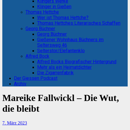
Klingers Werke
Klinger in Gießen
Thomas Hettche
Wer ist Thomas Hettche?
Thomas Hettches Literarisches Schaffen
Georg Büchner
Georg Büchner
Gießener Wohnhaus Büchners im
Seltersweg 46
Selterstor/Elefantenklo
Alfred Bock
Alfred Bocks Biografischer Hintergrund
Mehr als ein Heimatdichter
Die Zigarrenfabrik
Der Giessen Podcast
Archiv
Mareike Fallwickl – Die Wut,
die bleibt
7. März 2023