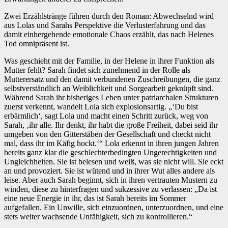
Zwei Erzählstränge führen durch den Roman: Abwechselnd wird
aus Lolas und Sarahs Perspektive die Verlusterfahrung und das
damit einhergehende emotionale Chaos erzählt, das nach Helenes
Tod omnipräsent ist.
Was geschieht mit der Familie, in der Helene in ihrer Funktion als
Mutter fehlt? Sarah findet sich zunehmend in der Rolle als
Mutterersatz und den damit verbundenen Zuschreibungen, die ganz
selbstverständlich an Weiblichkeit und Sorgearbeit geknüpft sind.
Während Sarah ihr bisheriges Leben unter patriarchalen Strukturen
zuerst verkennt, wandelt Lola sich explosionsartig. „‘Du bist
erbärmlich‘, sagt Lola und macht einen Schritt zurück, weg von
Sarah, ‚ihr alle. Ihr denkt, ihr habt die große Freiheit, dabei seid ihr
umgeben von den Gitterstäben der Gesellschaft und checkt nicht
mal, dass ihr im Käfig hockt.‘“ Lola erkennt in ihren jungen Jahren
bereits ganz klar die geschlechterbedingten Ungerechtigkeiten und
Ungleichheiten. Sie ist belesen und weiß, was sie nicht will. Sie eckt
an und provoziert. Sie ist wütend und in ihrer Wut alles andere als
leise. Aber auch Sarah beginnt, sich in ihren vertrauten Mustern zu
winden, diese zu hinterfragen und sukzessive zu verlassen: „Da ist
eine neue Energie in ihr, das ist Sarah bereits im Sommer
aufgefallen. Ein Unwille, sich einzuordnen, unterzuordnen, und eine
stets weiter wachsende Unfähigkeit, sich zu kontrollieren.“