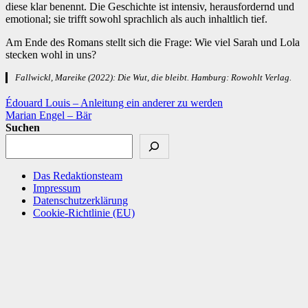
diese klar benennt. Die Geschichte ist intensiv, herausfordernd und
emotional; sie trifft sowohl sprachlich als auch inhaltlich tief.
Am Ende des Romans stellt sich die Frage: Wie viel Sarah und Lola
stecken wohl in uns?
Fallwickl, Mareike (2022): Die Wut, die bleibt. Hamburg: Rowohlt Verlag.
Beitragsnavigation
Édouard Louis – Anleitung ein anderer zu werden
Marian Engel – Bär
Suchen
Das Redaktionsteam
Impressum
Datenschutzerklärung
Cookie-Richtlinie (EU)