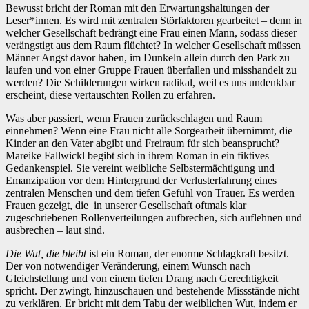
Bewusst bricht der Roman mit den Erwartungshaltungen der
Leser*innen. Es wird mit zentralen Störfaktoren gearbeitet – denn in
welcher Gesellschaft bedrängt eine Frau einen Mann, sodass dieser
verängstigt aus dem Raum flüchtet? In welcher Gesellschaft müssen
Männer Angst davor haben, im Dunkeln allein durch den Park zu
laufen und von einer Gruppe Frauen überfallen und misshandelt zu
werden? Die Schilderungen wirken radikal, weil es uns undenkbar
erscheint, diese vertauschten Rollen zu erfahren.
Was aber passiert, wenn Frauen zurückschlagen und Raum
einnehmen? Wenn eine Frau nicht alle Sorgearbeit übernimmt, die
Kinder an den Vater abgibt und Freiraum für sich beansprucht?
Mareike Fallwickl begibt sich in ihrem Roman in ein fiktives
Gedankenspiel. Sie vereint weibliche Selbstermächtigung und
Emanzipation vor dem Hintergrund der Verlusterfahrung eines
zentralen Menschen und dem tiefen Gefühl von Trauer. Es werden
Frauen gezeigt, die in unserer Gesellschaft oftmals klar
zugeschriebenen Rollenverteilungen aufbrechen, sich auflehnen und
ausbrechen – laut sind.
Die Wut, die bleibt
ist ein Roman, der enorme Schlagkraft besitzt.
Der von notwendiger Veränderung, einem Wunsch nach
Gleichstellung und von einem tiefen Drang nach Gerechtigkeit
spricht. Der zwingt, hinzuschauen und bestehende Missstände nicht
zu verklären. Er bricht mit dem Tabu der weiblichen Wut, indem er