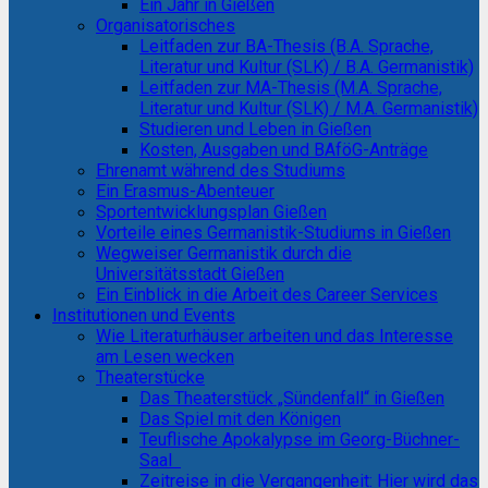
Ein Jahr in Gießen
Organisatorisches
Leitfaden zur BA-Thesis (B.A. Sprache,
Literatur und Kultur (SLK) / B.A. Germanistik)
Leitfaden zur MA-Thesis (M.A. Sprache,
Literatur und Kultur (SLK) / M.A. Germanistik)
Studieren und Leben in Gießen
Kosten, Ausgaben und BAföG-Anträge
Ehrenamt während des Studiums
Ein Erasmus-Abenteuer
Sportentwicklungsplan Gießen
Vorteile eines Germanistik-Studiums in Gießen
Wegweiser Germanistik durch die
Universitätsstadt Gießen
Ein Einblick in die Arbeit des Career Services
Institutionen und Events
Wie Literaturhäuser arbeiten und das Interesse
am Lesen wecken
Theaterstücke
Das Theaterstück „Sündenfall“ in Gießen
Das Spiel mit den Königen
Teuflische Apokalypse im Georg-Büchner-
Saal
Zeitreise in die Vergangenheit: Hier wird das