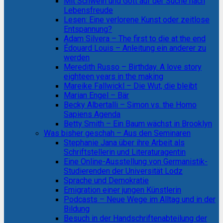
Mit Schwein und Gott auf der Suche nach
Lebensfreude
Lesen: Eine verlorene Kunst oder zeitlose
Entspannung?
Adam Silvera – The first to die at the end
Édouard Louis – Anleitung ein anderer zu
werden
Meredith Russo – Birthday. A love story
eighteen years in the making
Mareike Fallwickl – Die Wut, die bleibt
Marian Engel – Bär
Becky Albertalli – Simon vs. the Homo
Sapiens Agenda
Betty Smith – Ein Baum wächst in Brooklyn
Was bisher geschah – Aus den Seminaren
Stephanie Jana über ihre Arbeit als
Schriftstellerin und Literaturagentin
Eine Online-Ausstellung von Germanistik-
Studierenden der Universität Lodz
Sprache und Demokratie
Emigration einer jungen Künstlerin
Podcasts – Neue Wege im Alltag und in der
Bildung
Besuch in der Handschriftenabteilung der