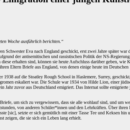
zten Woche ausführlich berichten.“
geren Schwester Eva nach England geschickt, erst zwei Jahre später war
aufgrund der antisemitischen und rassistischen Politik der NS-Regierun
 diese erhalten sind, können sie heute Aufschluss darüber geben, wie
ihren Eltern Briefe aus England, von denen einige heute im Deutschen 
nter 1938 auf die Stoatley Rough School in Haslemere, Surrey, geschic
men eskaliert war. Die Schule war 1934 von Hilde Lion, einer jüdis
Jahr zuvor aus Deutschland emigriert. Das Internat sollte emigrierte
Briefe, um sich zu vergewissern, dass sie alle wohlauf sind, und um we
tstunden, von anderen Schüler*innen und den Lehrkräften. Über ihren P
[sic], setzte er sich gemütlich mit einer Tasse Tee und Keksen hin und
 zeigen, die sie sich ein Leben lang erhielt.