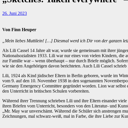
26. Juni 2023
Von Finn Heuper
„Mein liebes Muttilein! […] Diesmal
werd
ich Dir von der ganzen let
Als Lili Cassel 14 Jahre alt war, wurde sie gemeinsam mit ihrer jün
Nationalsozialisten 1933. Lili war nur eines von vielen Kindern, die 
zur Familie war – wenn überhaupt – nur durch Briefe möglich. Sofern
wie sie den Angehörigen davon berichteten. Auch Lili Cassel schrieb 
Lili, 1924 als Kind jüdischer Eltern in Berlin geboren, wurde im Wi
vom 9. auf den 10. November 1938 in den sogenannten Novemberpogro
Germany Emergency Committee gegründet worden. Lion war selbst ein 
den Unterricht in britischen Schulen vorbereiten.
Während ihrer Trennung schrieben Lili und ihre Eltern einander viele 
ihren Briefen vom Unterricht, besonders von den Literatur- und Kuns
„Mr. May war unverschämt. Während die Schüler sich anstrengen musste 
Zeichnungen, mal schwarz-weiß, mal in Farbe, die ihre Liebe zur Kunst