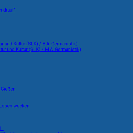
m drauf“
ur und Kultur (SLK) / B.A. Germanistik)
tur und Kultur (SLK) / M.A. Germanistik)
t Gießen
m Lesen wecken
al