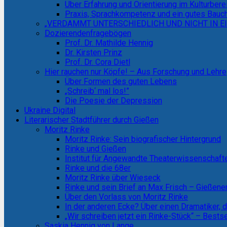
Über Erfahrung und Orientierung im Kulturbere
Praxis, Sprachkompetenz und ein gutes Bauc
„VERDAMMT UNTERSCHIEDLICH UND NICHT IN EI
Dozierendenfragebögen
Prof. Dr. Mathilde Hennig
Dr. Kirsten Prinz
Prof. Dr. Cora Dietl
Hier rauchen nur Köpfe! – Aus Forschung und Lehre
Über Formen des guten Lebens
„Schreib‘ mal los!”
Die Poesie der Depression
Ukraine Digital
Literarischer Stadtführer durch Gießen
Moritz Rinke
Moritz Rinke: Sein biografischer Hintergrund
Rinke und Gießen
Institut für Angewandte Theaterwissenschaf
Rinke und die 68er
Moritz Rinke über Wieseck
Rinke und sein Brief an Max Frisch – Gieße
Über den Vorlass von Moritz Rinke
In der anderen Ecke? Über einen Dramatiker, 
„Wir schreiben jetzt ein Rinke-Stück“ – Bests
Saskia Hennig von Lange