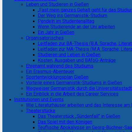
Leben und Studieren in Gießen
„Fast mein ganzes Gehalt geht für das Studiu
Der Weg ins Germanistik-Studium
Pendeln im Studentenalltag
Wenn Studierende an der Uni arbeiten
Ein Jahr in Gießen
Organisatorisches
Leitfaden zur BA-Thesis (B.A. Sprache, Literat
Leitfaden zur MA-Thesis (M.A. Sprache, Litera
Studieren und Leben in Gießen
Kosten, Ausgaben und BAföG-Anträge
Ehrenamt während des Studiums
Ein Erasmus-Abenteuer
Sportentwicklungsplan Gießen
Vorteile eines Germanistik-Studiums in Gießen
Wegweiser Germanistik durch die Universitätsstad
Ein Einblick in die Arbeit des Career Services
Institutionen und Events
Wie Literaturhäuser arbeiten und das Interesse a
Theaterstücke
Das Theaterstück „Sündenfall“ in Gießen
Das Spiel mit den Königen
Teuflische Apokalypse im Georg-Büchner-Sa