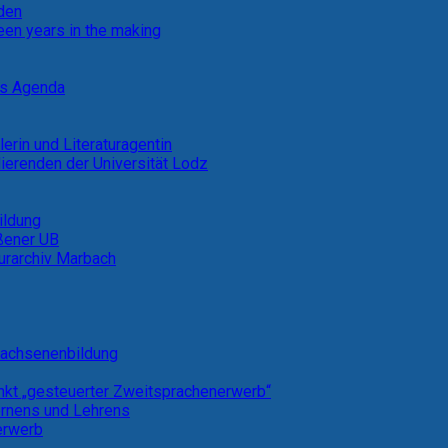
rden
een years in the making
ns Agenda
lerin und Literaturagentin
ierenden der Universität Lodz
ildung
eßener UB
turarchiv Marbach
rwachsenenbildung
kt „gesteuerter Zweitsprachenerwerb“
ernens und Lehrens
erwerb