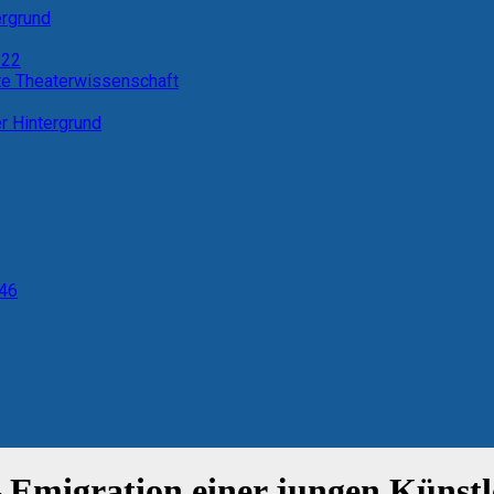
ergrund
 22
te Theaterwissenschaft
er Hintergrund
 46
 Emigration einer jungen Künstl