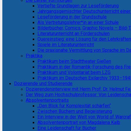
Die Lehrer von morgen
Vertiefte Grundlagen zur Leseförderung
Jahrgangsgemischter Deutschunterricht einer
Leseförderung in der Grundschule
Als Vertretungslehrer*in an einer Schule
Bilderbücher, Comics, Graphic Novels – Bild-
Literaturunterricht an Förderschulen
Quereinstieg: eine Lösung für den Lehrkräft
Spiele im Literaturunterricht
Die praxisnahe Vermittlung von Sprache im Da
Praktika
Praktikum beim Stadttheater Gießen
Praktikum in der Romantik-Forschung des Fre
Praktikum und Volontariat beim LZG
Praktikum im Deutschen Exilarchiv 1933–1945
Dozierende und Studierende
Dozierendeninterview mit Herrn Prof. Dr. Helmut Fe
Der Weg zum Hochschulprofessor: Von Leidenschaft
Absolventenportraits
„Den Blick für Komplexität schärfen“
Zwischen Büchern und Begeisterung
Ein Interview in der Welt von World of Warcraf
Absolventenportrait von Magdalena Kalb
Eine Leidenschaft für Bücher