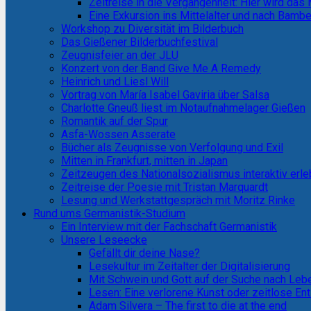
Zeitreise in die Vergangenheit: Hier wird das
Eine Exkursion ins Mittelalter und nach Bamb
Workshop zu Diversität im Bilderbuch
Das Gießener Bilderbuchfestival
Zeugnisfeier an der JLU
Konzert von der Band Give Me A Remedy
Heinrich und Liesl Will
Vortrag von María Isabel Gaviria über Salsa
Charlotte Gneuß liest im Notaufnahmelager Gießen
Romantik auf der Spur
Asfa-Wossen Asserate
Bücher als Zeugnisse von Verfolgung und Exil
Mitten in Frankfurt, mitten in Japan
Zeitzeugen des Nationalsozialismus interaktiv erl
Zeitreise der Poesie mit Tristan Marquardt
Lesung und Werkstattgespräch mit Moritz Rinke
Rund ums Germanistik-Studium
Ein Interview mit der Fachschaft Germanistik
Unsere Leseecke
Gefällt dir deine Nase?
Lesekultur im Zeitalter der Digitalisierung
Mit Schwein und Gott auf der Suche nach Le
Lesen: Eine verlorene Kunst oder zeitlose E
Adam Silvera – The first to die at the end