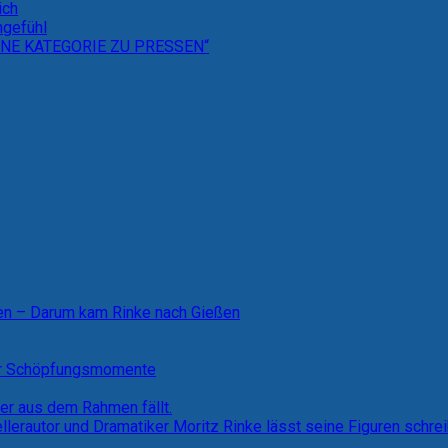
ich
hgefühl
NE KATEGORIE ZU PRESSEN“
ten – Darum kam Rinke nach Gießen
ner Schöpfungsmomente
der aus dem Rahmen fällt.
ellerautor und Dramatiker Moritz Rinke lässt seine Figuren schre