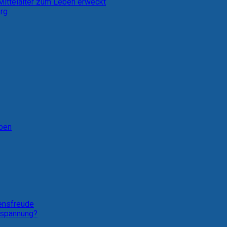
 Mittelalter zum Leben erweckt
erg
eben
bensfreude
ntspannung?