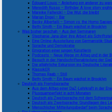
Édouard Louis – Anleitung ein anderer zu we
Meredith Russo – Birthday. A love story eight
Mareike Fallwickl – Die Wut, die bleibt
Marian Engel – Bär
Becky Albertalli – Simon vs. the Homo Sapie
Betty Smith – Ein Baum wächst in Brooklyn
Was bisher geschah – Aus den Seminaren
Stephanie Jana über ihre Arbeit als Schriftstel
Eine Online-Ausstellung von Germanistik-Stud
Sprache und Demokratie
Emigration einer jungen Künstlerin
Podcasts – Neue Wege im Alltag und in der B
Besuch in der Handschriftenabteilung der Gi
Die alljährliche Exkursion ins Deutsche Litera
KlassikER
Thomas Raab – Still
Betty Smith – Ein Baum wächst in Brooklyn
Deutsch als Fremdsprache
Aus dem Alltag einer DaZ-Lehrkraft in der E
Plusquamperfekt in acht Monaten
Deutsch als Zweitsprache mit dem Schwerpun
Deutsch als Zweitsprache: Grundlagen des L
Menschlicher Mitteilungsbedarf beim Sprach