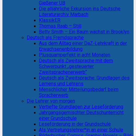
Gießener UB
Die alljährliche Exkursion ins Deutsche
Literaturarchiv Marbach
KlassikER
Thomas Raab – Still
Betty Smith – Ein Baum wächst in Brooklyn
Deutsch als Fremdsprache
Aus dem Alltag einer DaZ-Lehrkraft in der
Erwachsenenbildung
Plusquamperfekt in acht Monaten
Deutsch als Zweitsprache mit dem
Schwerpunkt „gesteuerter
Zweitsprachenerwerb“
Deutsch als Zweitsprache: Grundlagen des
Lernens und Lehrens
Menschlicher Mitteilungsbedarf beim
Spracherwerb
Die Lehrer von morgen
Vertiefte Grundlagen zur Leseförderung
Jahrgangsgemischter Deutschunterricht
einer Grundschule
Leseförderung in der Grundschule
Als Vertretungslehrer*in an einer Schule
Bilderbücher, Comics, Graphic Novels – Bild-