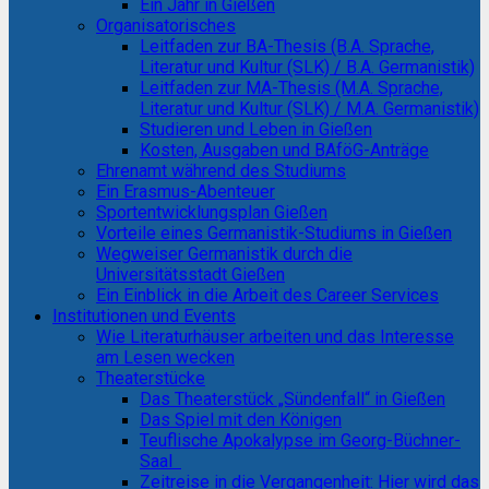
Ein Jahr in Gießen
Organisatorisches
Leitfaden zur BA-Thesis (B.A. Sprache,
Literatur und Kultur (SLK) / B.A. Germanistik)
Leitfaden zur MA-Thesis (M.A. Sprache,
Literatur und Kultur (SLK) / M.A. Germanistik)
Studieren und Leben in Gießen
Kosten, Ausgaben und BAföG-Anträge
Ehrenamt während des Studiums
Ein Erasmus-Abenteuer
Sportentwicklungsplan Gießen
Vorteile eines Germanistik-Studiums in Gießen
Wegweiser Germanistik durch die
Universitätsstadt Gießen
Ein Einblick in die Arbeit des Career Services
Institutionen und Events
Wie Literaturhäuser arbeiten und das Interesse
am Lesen wecken
Theaterstücke
Das Theaterstück „Sündenfall“ in Gießen
Das Spiel mit den Königen
Teuflische Apokalypse im Georg-Büchner-
Saal
Zeitreise in die Vergangenheit: Hier wird das