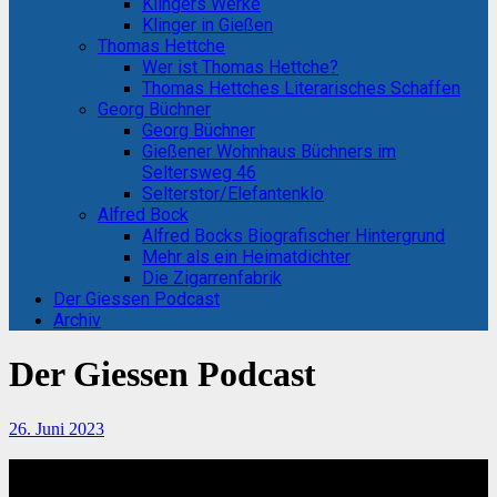
Klingers Werke
Klinger in Gießen
Thomas Hettche
Wer ist Thomas Hettche?
Thomas Hettches Literarisches Schaffen
Georg Büchner
Georg Büchner
Gießener Wohnhaus Büchners im
Seltersweg 46
Selterstor/Elefantenklo
Alfred Bock
Alfred Bocks Biografischer Hintergrund
Mehr als ein Heimatdichter
Die Zigarrenfabrik
Der Giessen Podcast
Archiv
Der Giessen Podcast
26. Juni 2023