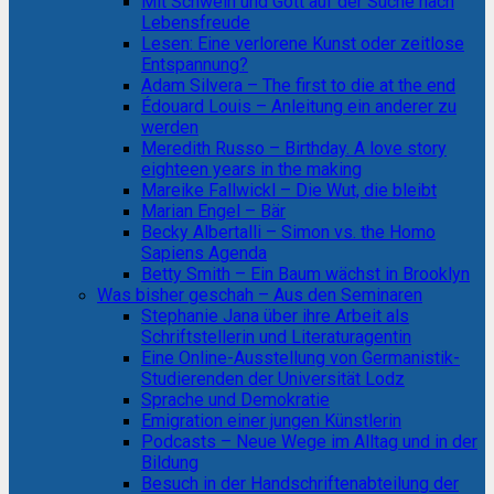
Mit Schwein und Gott auf der Suche nach
Lebensfreude
Lesen: Eine verlorene Kunst oder zeitlose
Entspannung?
Adam Silvera – The first to die at the end
Édouard Louis – Anleitung ein anderer zu
werden
Meredith Russo – Birthday. A love story
eighteen years in the making
Mareike Fallwickl – Die Wut, die bleibt
Marian Engel – Bär
Becky Albertalli – Simon vs. the Homo
Sapiens Agenda
Betty Smith – Ein Baum wächst in Brooklyn
Was bisher geschah – Aus den Seminaren
Stephanie Jana über ihre Arbeit als
Schriftstellerin und Literaturagentin
Eine Online-Ausstellung von Germanistik-
Studierenden der Universität Lodz
Sprache und Demokratie
Emigration einer jungen Künstlerin
Podcasts – Neue Wege im Alltag und in der
Bildung
Besuch in der Handschriftenabteilung der