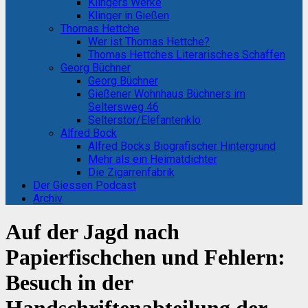
Klingers Werke
Klinger in Gießen
Thomas Hettche
Wer ist Thomas Hettche?
Thomas Hettches Literarisches Schaffen
Georg Büchner
Georg Büchner
Gießener Wohnhaus Büchners im
Seltersweg 46
Selterstor/Elefantenklo
Alfred Bock
Alfred Bocks Biografischer Hintergrund
Mehr als ein Heimatdichter
Die Zigarrenfabrik
Der Giessen Podcast
Archiv
Auf der Jagd nach
Papierfischchen und Fehlern:
Besuch in der