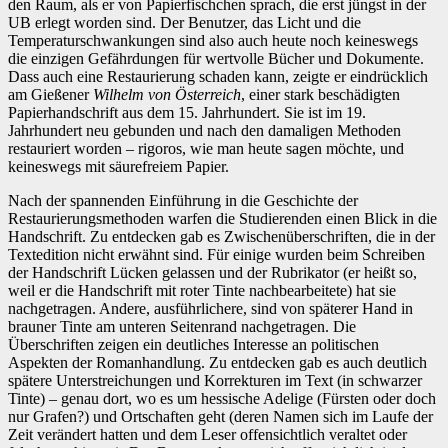
den Raum, als er von Papierfischchen sprach, die erst jüngst in der
UB erlegt worden sind. Der Benutzer, das Licht und die
Temperaturschwankungen sind also auch heute noch keineswegs
die einzigen Gefährdungen für wertvolle Bücher und Dokumente.
Dass auch eine Restaurierung schaden kann, zeigte er eindrücklich
am Gießener
Wilhelm von Österreich
, einer stark beschädigten
Papierhandschrift aus dem 15. Jahrhundert. Sie ist im 19.
Jahrhundert neu gebunden und nach den damaligen Methoden
restauriert worden – rigoros, wie man heute sagen möchte, und
keineswegs mit säurefreiem Papier.
Nach der spannenden Einführung in die Geschichte der
Restaurierungsmethoden warfen die Studierenden einen Blick in die
Handschrift. Zu entdecken gab es Zwischenüberschriften, die in der
Textedition nicht erwähnt sind. Für einige wurden beim Schreiben
der Handschrift Lücken gelassen und der Rubrikator (er heißt so,
weil er die Handschrift mit roter Tinte nachbearbeitete) hat sie
nachgetragen. Andere, ausführlichere, sind von späterer Hand in
brauner Tinte am unteren Seitenrand nachgetragen. Die
Überschriften zeigen ein deutliches Interesse an politischen
Aspekten der Romanhandlung. Zu entdecken gab es auch deutlich
spätere Unterstreichungen und Korrekturen im Text (in schwarzer
Tinte) – genau dort, wo es um hessische Adelige (Fürsten oder doch
nur Grafen?) und Ortschaften geht (deren Namen sich im Laufe der
Zeit verändert hatten und dem Leser offensichtlich veraltet oder