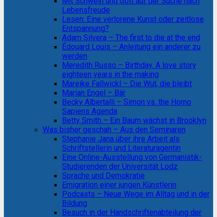
Mit Schwein und Gott auf der Suche nach
Lebensfreude
Lesen: Eine verlorene Kunst oder zeitlose
Entspannung?
Adam Silvera – The first to die at the end
Édouard Louis – Anleitung ein anderer zu
werden
Meredith Russo – Birthday. A love story
eighteen years in the making
Mareike Fallwickl – Die Wut, die bleibt
Marian Engel – Bär
Becky Albertalli – Simon vs. the Homo
Sapiens Agenda
Betty Smith – Ein Baum wächst in Brooklyn
Was bisher geschah – Aus den Seminaren
Stephanie Jana über ihre Arbeit als
Schriftstellerin und Literaturagentin
Eine Online-Ausstellung von Germanistik-
Studierenden der Universität Lodz
Sprache und Demokratie
Emigration einer jungen Künstlerin
Podcasts – Neue Wege im Alltag und in der
Bildung
Besuch in der Handschriftenabteilung der