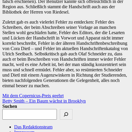
falsch erschienen). Der Benutzer kannte sich offensichtlich in der
Region aus. Schließlich stammt die Handschrift auch aus der
Bibliothek der Herren von Riedesel.
Zuletzt gab es auch vielerlei Fehler zu entdecken: Fehler des
Schreibers, der beim Abschreiben seiner Vorlage an manchen
Stellen wohl geschlafen hatte, Fehler des Editors, der die Lesarten
und Lücken der Handschrift in Vorwort und Apparat nicht immer
korrekt beschreibt, Fehler in der älteren Handschriftenbeschreibung
von Cora Dietl – und Fehler im aktuellen Handschriftenkatalog von
Ulrich Seelbach. Selbstkritisch gab auch Olaf Schneider zu, dass
auch er beim Beschreiben von Handschriften immer wieder Fehler
macht, weil es eine Arbeit ist, bei der man ständig konzentriert sein
muss und schnell ermüdet. Fehler aber, so resümierten Schneider
und Dietl mit einem Augenzwinkern in Richtung der Studierenden,
bieten nachfolgenden Generationen die Gelegenheit, alles noch
einmal besser zu machen.
Beitragsnavigation
Mit dem Copernicus-Preis geehrt
Betty Smith – Ein Baum wächst in Brooklyn
Suchen
Das Redaktionsteam