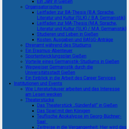
Ein Jahr in Gießen
Organisatorisches
Leitfaden zur BA-Thesis (B.A. Sprache,
Literatur und Kultur (SLK) / B.A. Germanistik)
Leitfaden zur MA-Thesis (M.A. Sprache,
Literatur und Kultur (SLK) / M.A. Germanistik)
Studieren und Leben in Gießen
Kosten, Ausgaben und BAföG-Anträge
Ehrenamt während des Studiums
Ein Erasmus-Abenteuer
Sportentwicklungsplan Gießen
Vorteile eines Germanistik-Studiums in Gießen
Wegweiser Germanistik durch die
Universitätsstadt Gießen
Ein Einblick in die Arbeit des Career Services
Institutionen und Events
Wie Literaturhäuser arbeiten und das Interesse
am Lesen wecken
Theaterstücke
Das Theaterstück „Sündenfall“ in Gießen
Das Spiel mit den Königen
Teuflische Apokalypse im Georg-Büchner-
Saal
Zeitreise in die Vergangenheit: Hier wird das