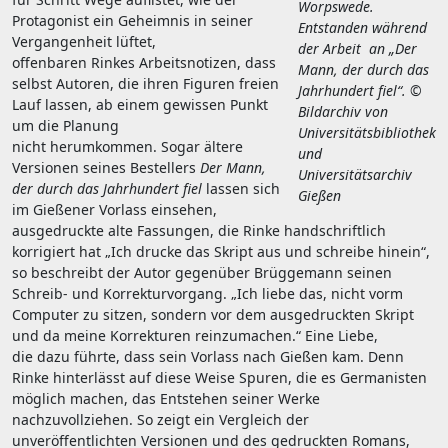
Worpswede.
Protagonist ein Geheimnis in seiner
Entstanden während
Vergangenheit lüftet,
der Arbeit an „Der
offenbaren Rinkes Arbeitsnotizen, dass
Mann, der durch das
selbst Autoren, die ihren Figuren freien
Jahrhundert fiel“. ©
Lauf lassen, ab einem gewissen Punkt
Bildarchiv von
um die Planung
Universitätsbibliothek
nicht herumkommen. Sogar ältere
und
Versionen seines Bestellers
Der Mann,
Universitätsarchiv
der durch das Jahrhundert fiel
lassen sich
Gießen
im Gießener Vorlass einsehen,
ausgedruckte alte Fassungen, die Rinke handschriftlich
korrigiert hat „Ich drucke das Skript aus und schreibe hinein“,
so beschreibt der Autor gegenüber Brüggemann seinen
Schreib- und Korrekturvorgang. „Ich liebe das, nicht vorm
Computer zu sitzen, sondern vor dem ausgedruckten Skript
und da meine Korrekturen reinzumachen.“ Eine Liebe,
die dazu führte, dass sein Vorlass nach Gießen kam. Denn
Rinke hinterlässt auf diese Weise Spuren, die es Germanisten
möglich machen, das Entstehen seiner Werke
nachzuvollziehen. So zeigt ein Vergleich der
unveröffentlichten Versionen und des gedruckten Romans,