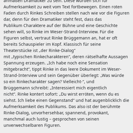
anmaßen Dramatiker zu sein. Diese würden sich für
Aufmerksamkeit zu weit vom Text fortbewegen. Einen roten
Faden durch Rinkes Schreiben stellen nach wie vor die Figuren
dar, denn für den Dramatiker steht fest, dass das
Publikum Charaktere auf der Bühne und eine Geschichte
sehen will, so Rinke im Weser-Strand-Interview. Für die
Figuren selbst, vertraut Rinke Brüggemann an, hat er oft
bereits Schauspieler im Kopf. Klassisch für seine
Theaterstücke ist „der Rinke-Dialog“
mit „typischen Rinkecharakteren“, deren rätselhafte Aussagen
Spannung erzeugen. „Ich habe noch eine Sensation
mitgebracht“, tippt Rinke in das leere Dokument im Weser-
Strand-Interview und sein Gegenüber überlegt: „Was würde
so ein Rinkecharakter sagen? Vielleicht-“, und
Brüggemann schreibt: „Interessiert mich eigentlich
nicht“. Rinke kontert sofort: „Du wirst erröten, wenn du es
siehst. Ich liebe einen Gegenstand“ und hat augenblicklich die
Aufmerksamkeit des Publikums. Das also ist der berühmte
Rinke-Dialog, unvorhersehbar, spannend, provokant,
manchmal auch lustig – gesprochen von seinen
unverwechselbaren Figuren.