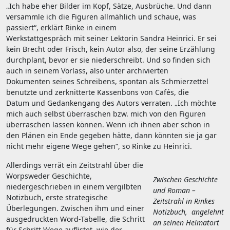
„Ich habe eher Bilder im Kopf, Sätze, Ausbrüche. Und dann
versammle ich die Figuren allmählich und schaue, was
passiert“, erklärt Rinke in einem
Werkstattgespräch mit seiner Lektorin Sandra Heinrici. Er sei
kein Brecht oder Frisch, kein Autor also, der seine Erzählung
durchplant, bevor er sie niederschreibt. Und so finden sich
auch in seinem Vorlass, also unter archivierten
Dokumenten seines Schreibens, spontan als Schmierzettel
benutzte und zerknitterte Kassenbons von Cafés, die
Datum und Gedankengang des Autors verraten. „Ich möchte
mich auch selbst überraschen bzw. mich von den Figuren
überraschen lassen können. Wenn ich ihnen aber schon in
den Plänen ein Ende gegeben hätte, dann könnten sie ja gar
nicht mehr eigene Wege gehen“, so Rinke zu Heinrici.
Allerdings verrät ein Zeitstrahl über die
Worpsweder Geschichte,
Zwischen Geschichte
niedergeschrieben in einem vergilbten
und Roman –
Notizbuch, erste strategische
Zeitstrahl in Rinkes
Überlegungen. Zwischen ihm und einer
Notizbuch, angelehnt
ausgedruckten Word-Tabelle, die Schritt
an seinen Heimatort
für Schritt Wege auflistet, wie der