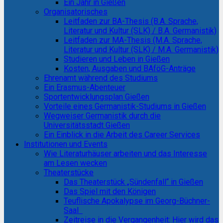
Ein Jahr in Gießen
Organisatorisches
Leitfaden zur BA-Thesis (B.A. Sprache,
Literatur und Kultur (SLK) / B.A. Germanistik)
Leitfaden zur MA-Thesis (M.A. Sprache,
Literatur und Kultur (SLK) / M.A. Germanistik)
Studieren und Leben in Gießen
Kosten, Ausgaben und BAföG-Anträge
Ehrenamt während des Studiums
Ein Erasmus-Abenteuer
Sportentwicklungsplan Gießen
Vorteile eines Germanistik-Studiums in Gießen
Wegweiser Germanistik durch die
Universitätsstadt Gießen
Ein Einblick in die Arbeit des Career Services
Institutionen und Events
Wie Literaturhäuser arbeiten und das Interesse
am Lesen wecken
Theaterstücke
Das Theaterstück „Sündenfall“ in Gießen
Das Spiel mit den Königen
Teuflische Apokalypse im Georg-Büchner-
Saal
Zeitreise in die Vergangenheit: Hier wird das