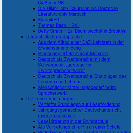
Gießener UB
Die alljährliche Exkursion ins Deutsche
Literaturarchiv Marbach
KlassikER
Thomas Raab – Still
Betty Smith – Ein Baum wächst in Brooklyn
Deutsch als Fremdsprache
Aus dem Alltag einer DaZ-Lehrkraft in der
Erwachsenenbildung
Plusquamperfekt in acht Monaten
Deutsch als Zweitsprache mit dem
Schwerpunkt „gesteuerter
Zweitsprachenerwerb“
Deutsch als Zweitsprache: Grundlagen des
Lernens und Lehrens
Menschlicher Mitteilungsbedarf beim
Spracherwerb
Die Lehrer von morgen
Vertiefte Grundlagen zur Leseförderung
Jahrgangsgemischter Deutschunterricht
einer Grundschule
Leseförderung in der Grundschule
Als Vertretungslehrer*in an einer Schule
Bilderbücher, Comics, Graphic Novels – Bild-