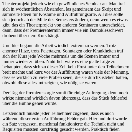
Theaterprojekt jedoch wie ein gewöhnliches Seminar an. Man traf
sich in wöchentlichen Abständen, las gemeinsam das Skript und
sammelte Ideen für Kostüme und Aufführungsorte. All dies sollte
sich jedoch ab der Mitte des Semesters ändern, denn wenn es etwas
gibt, das ein Theaterprojekt von anderen Seminaren unterscheidet,
dann, dass der Premierentermin immer wie ein Damoklesschwert
drohend über dem Kurs hängt.
Und hier begann die Arbeit wirklich extrem zu werden. Trotz
enormer Hitze, trotz Feiertagen, Sonntagen oder Krankheiten traf
sich der Kurs jede Woche mehrmals um die Szenen immer und
immer wieder zu üben. Natürlich wäre es eine glatte Lüge zu
behaupten, dass sich zu dieser Zeit kein Frust unter den Teilnehmern
breit machte und kurz vor der Aufführung waren viele der Meinung,
dass es wirklich zu viele Proben seien, die sie durchzustehen hätten,
obwohl diese allesamt zeigten, wie nötig sie waren.
Der Tag der Premiere sorgte somit für einige Aufregung, denn noch
wirkte niemand wirklich davon überzeugt, dass das Stück fehlerfrei
über die Bühne gehen würde.
Letztendlich musste jeder Teilnehmer zugeben, dass es auch
während dieser ersten Aufführung Fehler gab. Hier und dort wurde
ein Satz vergessen, manchmal funktionierte die Technik nicht und
Requisiten mussten kurzfristig gesucht werden. Praktisch fielen