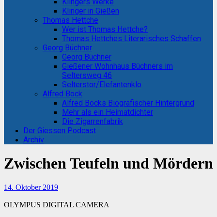
Klingers Werke
Klinger in Gießen
Thomas Hettche
Wer ist Thomas Hettche?
Thomas Hettches Literarisches Schaffen
Georg Büchner
Georg Büchner
Gießener Wohnhaus Büchners im
Seltersweg 46
Selterstor/Elefantenklo
Alfred Bock
Alfred Bocks Biografischer Hintergrund
Mehr als ein Heimatdichter
Die Zigarrenfabrik
Der Giessen Podcast
Archiv
Zwischen Teufeln und Mördern
14. Oktober 2019
OLYMPUS DIGITAL CAMERA