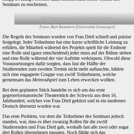
Seminars zu erscheinen.
Die Theatergruppe des Germanistik Instituts
.
Fotos: Bart Ramakers
(Universität Groningen)
Die Regeln des Seminars wurden von Frau Dietl schnell und präzise
festgelegt: Jeder Teilnehmer hat eine kurze schriftliche Leistung zu
erfüllen, die Mitarbeit während des Projekts spielt für die Endnote
eine Rolle und (ganz entscheidend) jeder muss auf der Bühne stehen
und eine Rolle während der vier Auftritte verkörpern. Obwohl diese
Voraussetzungen dafür sorgten, dass fast die Hälfte der
Studierenden zum zweiten Termin nicht mehr auftauchte, bildete
sich eine engagierte Gruppe von zwölf Teilnehmern, welche
gemeinsam das
Meinradspiel
zum Leben erwecken wollten.
Bei dem geplanten Stück handelte es sich um das erste
gegenreformatorische Theaterstück der Schweiz aus dem 16.
Jahrhundert, welches von Frau Dietl gekürzt und in ein modernes
Deutsch übersetzt worden war.
Das erste Problem, vor dem die Teilnehmer des Seminars jedoch
standen, war, dass es über zwanzig Rollen für die zwölf
Studierenden und Frau Dietl gab, weshalb fast alle zwei oder sogar
drei Rollen übernehmen mussten. Noch fühlte sich das