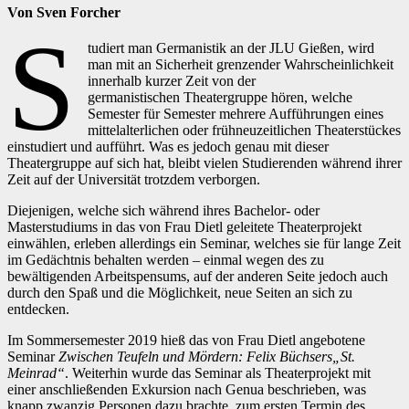
Von Sven Forcher
S
tudiert man Germanistik an der JLU Gießen, wird
man mit an Sicherheit grenzender Wahrscheinlichkeit
innerhalb kurzer Zeit von der
germanistischen Theatergruppe hören, welche
Semester für Semester mehrere Aufführungen eines
mittelalterlichen oder frühneuzeitlichen Theaterstückes
einstudiert und aufführt. Was es jedoch genau mit dieser
Theatergruppe auf sich hat, bleibt vielen Studierenden während ihrer
Zeit auf der Universität trotzdem verborgen.
Diejenigen, welche sich während ihres Bachelor- oder
Masterstudiums in das von Frau Dietl geleitete Theaterprojekt
einwählen, erleben allerdings ein Seminar, welches sie für lange Zeit
im Gedächtnis behalten werden – einmal wegen des zu
bewältigenden Arbeitspensums, auf der anderen Seite jedoch auch
durch den Spaß und die Möglichkeit, neue Seiten an sich zu
entdecken.
Im Sommersemester 2019 hieß das von Frau Dietl angebotene
Seminar
Zwischen Teufeln und Mördern: Felix Büchsers„St.
Meinrad“
. Weiterhin wurde das Seminar als Theaterprojekt mit
einer anschließenden Exkursion nach Genua beschrieben, was
knapp zwanzig Personen dazu brachte, zum ersten Termin des