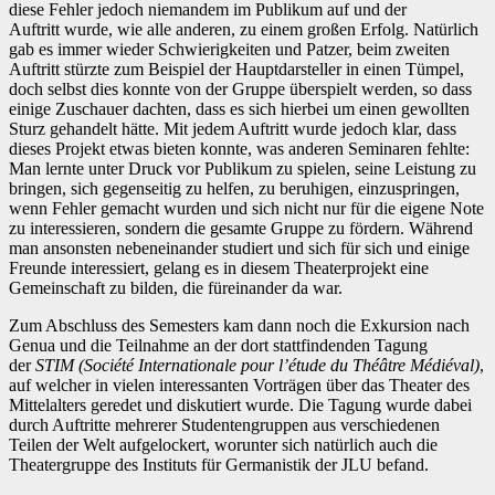
diese Fehler jedoch niemandem im Publikum auf und der
Auftritt wurde, wie alle anderen, zu einem großen Erfolg. Natürlich
gab es immer wieder Schwierigkeiten und Patzer, beim zweiten
Auftritt stürzte zum Beispiel der Hauptdarsteller in einen Tümpel,
doch selbst dies konnte von der Gruppe überspielt werden, so dass
einige Zuschauer dachten, dass es sich hierbei um einen gewollten
Sturz gehandelt hätte. Mit jedem Auftritt wurde jedoch klar, dass
dieses Projekt etwas bieten konnte, was anderen Seminaren fehlte:
Man lernte unter Druck vor Publikum zu spielen, seine Leistung zu
bringen, sich gegenseitig zu helfen, zu beruhigen, einzuspringen,
wenn Fehler gemacht wurden und sich nicht nur für die eigene Note
zu interessieren, sondern die gesamte Gruppe zu fördern. Während
man ansonsten nebeneinander studiert und sich für sich und einige
Freunde interessiert, gelang es in diesem Theaterprojekt eine
Gemeinschaft zu bilden, die füreinander da war.
Zum Abschluss des Semesters kam dann noch die Exkursion nach
Genua und die Teilnahme an der dort stattfindenden Tagung
der
STIM (Société Internationale pour l’étude du Théâtre Médiéval)
,
auf welcher in vielen interessanten Vorträgen über das Theater des
Mittelalters geredet und diskutiert wurde. Die Tagung wurde dabei
durch Auftritte mehrerer Studentengruppen aus verschiedenen
Teilen der Welt aufgelockert, worunter sich natürlich auch die
Theatergruppe des Instituts für Germanistik der JLU befand.