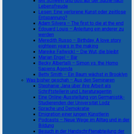
Mit Schwein und Gott auf der Suche nach
Lebensfreude
Lesen: Eine verlorene Kunst oder zeitlose
Entspannung?
Adam Silvera – The first to die at the end
Édouard Louis – Anleitung ein anderer zu
werden
Meredith Russo – Birthday. A love story
eighteen years in the making
Mareike Fallwickl – Die Wut, die bleibt
Marian Engel – Bär
Becky Albertalli – Simon vs. the Homo
Sapiens Agenda
Betty Smith – Ein Baum wächst in Brooklyn
Was bisher geschah – Aus den Seminaren
Stephanie Jana über ihre Arbeit als
Schriftstellerin und Literaturagentin
Eine Online-Ausstellung von Germanistik-
Studierenden der Universität Lodz
Sprache und Demokratie
Emigration einer jungen Künstlerin
Podcasts – Neue Wege im Alltag und in der
Bildung
Besuch in der Handschriftenabteilung der