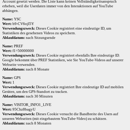
Account gesetzt werden. Die Liste kann keinen Vollständigkeitsanspruch
erheben, weil die Userdaten immer von den Interaktionen auf YouTube
abhängen.
Name:
YSC
Wert:
b9-CV6ojI5Y
Verwendungszweck:
Dieses Cookie registriert eine eindeutige ID, um
Statistiken des gesehenen Videos zu speichern.
Ablaufdatum:
nach Sitzungsende
Name:
PREF
Wert:
f1=50000000
Verwendungszweck:
Dieses Cookie registriert ebenfalls Ihre eindeutige ID.
Google bekommt über PREF Statistiken, wie Sie YouTube-Videos auf unserer
Webseite verwenden.
Ablaufdatum:
nach 8 Monate
Name:
GPS
Wert:
1
Verwendungszweck:
Dieses Cookie registriert Ihre eindeutige ID auf mobilen
Geräten, um den GPS-Standort zu tracken.
Ablaufdatum:
nach 30 Minuten
Name:
VISITOR_INFO1_LIVE
Wert:
95Chz8bagyU
Verwendungszweck:
Dieses Cookie versucht die Bandbreite des Users auf
unseren Webseiten (mit eingebautem YouTube-Video) zu schätzen.
Ablaufdatum:
nach 8 Monaten