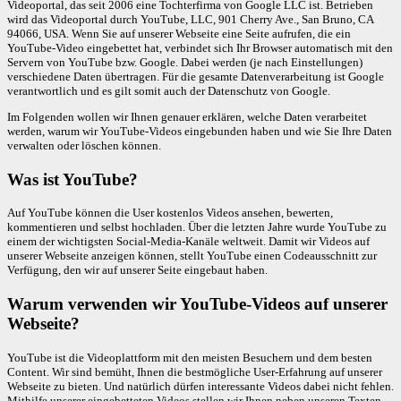
Videoportal, das seit 2006 eine Tochterfirma von Google LLC ist. Betrieben
wird das Videoportal durch YouTube, LLC, 901 Cherry Ave., San Bruno, CA
94066, USA. Wenn Sie auf unserer Webseite eine Seite aufrufen, die ein
YouTube-Video eingebettet hat, verbindet sich Ihr Browser automatisch mit den
Servern von YouTube bzw. Google. Dabei werden (je nach Einstellungen)
verschiedene Daten übertragen. Für die gesamte Datenverarbeitung ist Google
verantwortlich und es gilt somit auch der Datenschutz von Google.
Im Folgenden wollen wir Ihnen genauer erklären, welche Daten verarbeitet
werden, warum wir YouTube-Videos eingebunden haben und wie Sie Ihre Daten
verwalten oder löschen können.
Was ist YouTube?
Auf YouTube können die User kostenlos Videos ansehen, bewerten,
kommentieren und selbst hochladen. Über die letzten Jahre wurde YouTube zu
einem der wichtigsten Social-Media-Kanäle weltweit. Damit wir Videos auf
unserer Webseite anzeigen können, stellt YouTube einen Codeausschnitt zur
Verfügung, den wir auf unserer Seite eingebaut haben.
Warum verwenden wir YouTube-Videos auf unserer
Webseite?
YouTube ist die Videoplattform mit den meisten Besuchern und dem besten
Content. Wir sind bemüht, Ihnen die bestmögliche User-Erfahrung auf unserer
Webseite zu bieten. Und natürlich dürfen interessante Videos dabei nicht fehlen.
Mithilfe unserer eingebetteten Videos stellen wir Ihnen neben unseren Texten