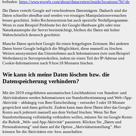
befinden:
https://www.google.com/about/datacenters/inside/locations/?hl=de
Die Daten verteilt Google auf verschiedenen Datenträgern. Dadurch sind die
Daten schneller abrufbar und werden vor etwaigen Manipulationsversuchen
besser geschützt. Jedes Rechenzentrum hat auch spezielle Notfallprogramme.
Wenn es zum Beispiel Probleme bei der Google-Hardware gibt oder eine
Naturkatastrophe die Server beeinträchtigt, bleiben die Daten mit hoher
Wahrscheinlich dennoch geschützt.
Manche Daten speichert Google für einen festgelegten Zeitraum. Bei anderen
Daten bietet Google lediglich die Möglichkeit, diese manuell zu löschen.
Weiters anonymisiert das Unternehmen auch Informationen (wie zum Beispiel
Werbedaten) in Serverprotokollen, indem sie einen Teil der IP-Adresse und
Cookie-Informationen nach 9 bzw.18 Monaten löschen.
Wie kann ich meine Daten löschen bzw. die
Datenspeicherung verhindern?
Mit der 2019 eingeführten automatischen Löschfunktion von Standort- und
Aktivitätsdaten werden Informationen zur Standortbestimmung und Web-/App-
Aktivität – abhängig von Ihrer Entscheidung – entweder 3 oder 18 Monate
gespeichert und dann gelöscht. Zudem kann man diese Daten über das Google-
Konto auch jederzeit manuell aus dem Verlauf löschen. Wenn Sie Ihre
Standorterfassung vollständig verhindern wollen, müssen Sie im Google-Konto
die Rubrik „Web- und App-Aktivität“ pausieren. Klicken Sie „Daten und
Personalisierung“ und dann auf die Option „Aktivitätseinstellung“. Hier
können Sie die Aktivitäten ein- bzw. ausschalten.