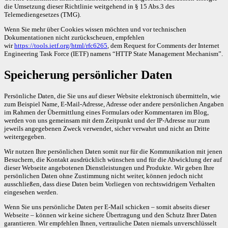
die Umsetzung dieser Richtlinie weitgehend in § 15 Abs.3 des
Telemediengesetzes (TMG).
Wenn Sie mehr über Cookies wissen möchten und vor technischen
Dokumentationen nicht zurückscheuen, empfehlen
wir
https://tools.ietf.org/html/rfc6265
, dem Request for Comments der Internet
Engineering Task Force (IETF) namens “HTTP State Management Mechanism”.
Speicherung persönlicher Daten
Persönliche Daten, die Sie uns auf dieser Website elektronisch übermitteln, wie
zum Beispiel Name, E-Mail-Adresse, Adresse oder andere persönlichen Angaben
im Rahmen der Übermittlung eines Formulars oder Kommentaren im Blog,
werden von uns gemeinsam mit dem Zeitpunkt und der IP-Adresse nur zum
jeweils angegebenen Zweck verwendet, sicher verwahrt und nicht an Dritte
weitergegeben.
Wir nutzen Ihre persönlichen Daten somit nur für die Kommunikation mit jenen
Besuchern, die Kontakt ausdrücklich wünschen und für die Abwicklung der auf
dieser Webseite angebotenen Dienstleistungen und Produkte. Wir geben Ihre
persönlichen Daten ohne Zustimmung nicht weiter, können jedoch nicht
ausschließen, dass diese Daten beim Vorliegen von rechtswidrigem Verhalten
eingesehen werden.
Wenn Sie uns persönliche Daten per E-Mail schicken – somit abseits dieser
Webseite – können wir keine sichere Übertragung und den Schutz Ihrer Daten
garantieren. Wir empfehlen Ihnen, vertrauliche Daten niemals unverschlüsselt